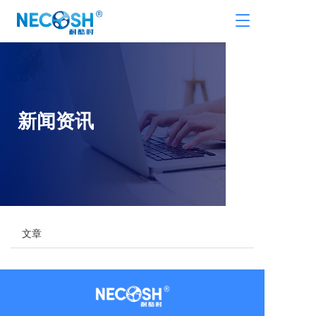
T
o
g
g
l
e
n
新闻资讯 
a
v
i
g
a
t
i
o
n
文章